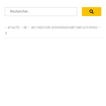
Rechercher :
>
>
>
>
ACTUALITÉS
JMC
JMC TUNISIE OUVRE UN SHOWROOM À GABÈS THABTI AUTO SERVICES
9