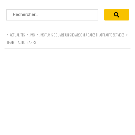
Rechercher :
>
>
>
>
ACTUALITÉS
JMC
JMC TUNISIE OUVRE UN SHOWROOM À GABÈS THABTI AUTO SERVICES
THABTI-AUTO-GABES