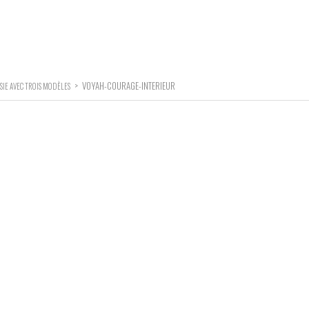
>
VOYAH-COURAGE-INTERIEUR
SIE AVEC TROIS MODÈLES