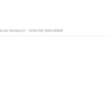
>
VOYAH-FREE-SIEGES-ARRIERE
SIE AVEC TROIS MODÈLES