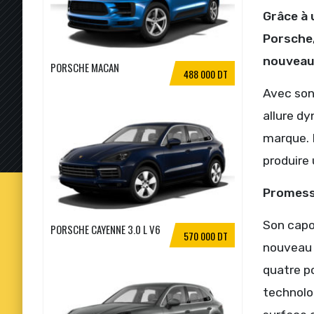
Grâce à 
Porsche,
nouveau 
PORSCHE MACAN
488 000 DT
Avec son
allure d
marque. D
produire
Promess
Son capo
PORSCHE CAYENNE 3.0 L V6
570 000 DT
nouveau M
quatre po
technolog