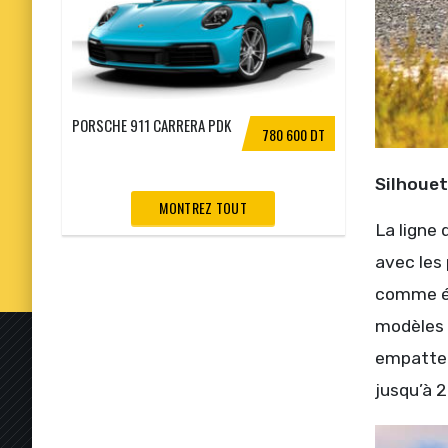
PORSCHE 911 CARRERA PDK
780 600 DT
Silhoue
MONTREZ TOUT
La ligne 
avec les 
comme él
modèles M
empattem
jusqu’à 