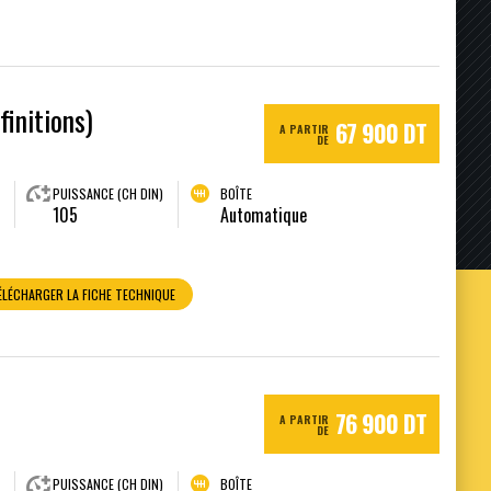
finitions)
67 900 DT
A PARTIR
DE
PUISSANCE (CH DIN)
BOÎTE
105
Automatique
ÉLÉCHARGER LA FICHE TECHNIQUE
76 900 DT
A PARTIR
DE
PUISSANCE (CH DIN)
BOÎTE