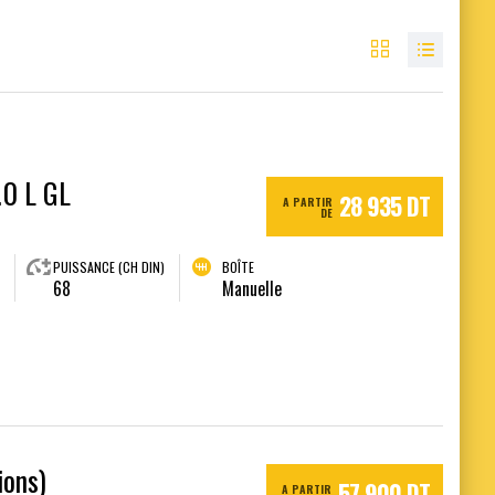
.0 L GL
28 935 DT
A PARTIR
DE
PUISSANCE (CH DIN)
BOÎTE
68
Manuelle
ions)
57 900 DT
A PARTIR