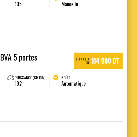
105
Manuelle
 BVA 5 portes
114 900 DT
A PARTIR
DE
PUISSANCE (CH DIN)
BOÎTE
102
Automatique