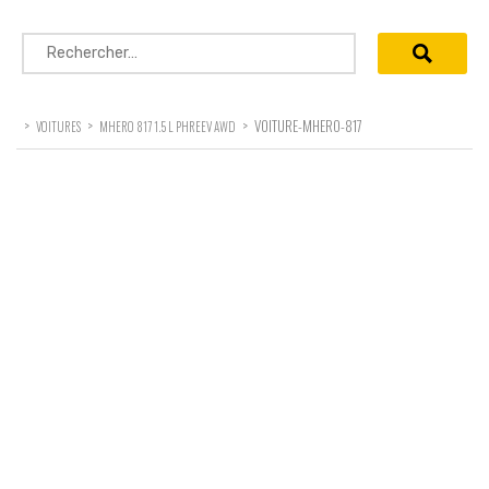
Rechercher :
>
>
>
VOITURE-MHERO-817
VOITURES
MHERO 817 1.5 L PHREEV AWD