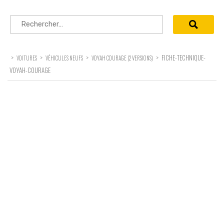
Rechercher :
>
>
>
>
FICHE-TECHNIQUE-
VOITURES
VÉHICULES NEUFS
VOYAH COURAGE (2 VERSIONS)
VOYAH-COURAGE