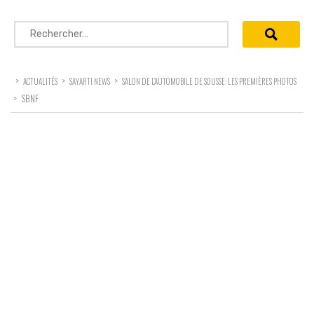
Rechercher :
>
>
>
ACTUALITÉS
SAYARTI NEWS
SALON DE L’AUTOMOBILE DE SOUSSE: LES PREMIÈRES PHOTOS
>
SBNF