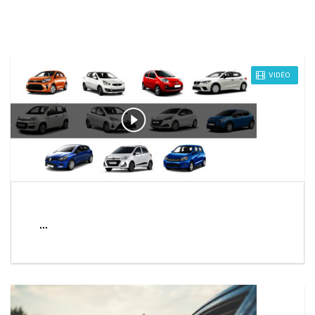
VIDÉO
...