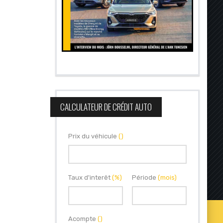
CALCULATEUR DE CRÉDIT AUTO
Prix du véhicule
()
Taux d'interêt
(%)
Période
(mois)
Acompte
()