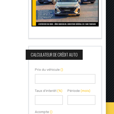
CALCULATEUR DE CRÉDIT AUTO
Prix du véhicule
()
Taux d'interêt
(%)
Période
(mois)
Acompte
()