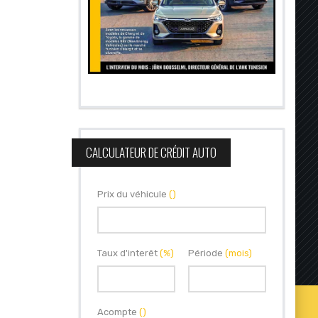
CALCULATEUR DE CRÉDIT AUTO
Prix du véhicule
()
Taux d'interêt
(%)
Période
(mois)
Acompte
()