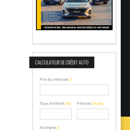
CALCULATEUR DE CRÉDIT AUTO
Prix du véhicule
()
Taux d'interêt
(%)
Période
(mois)
Acompte
()