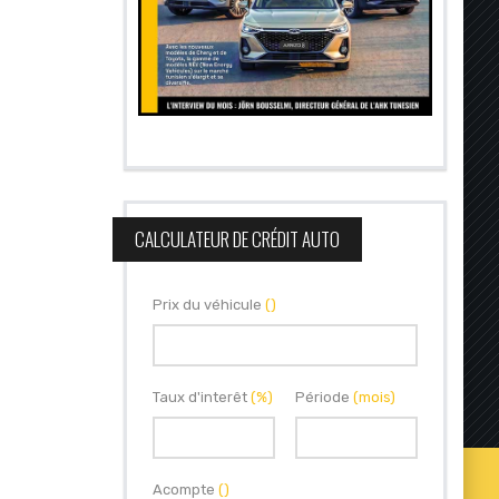
CALCULATEUR DE CRÉDIT AUTO
Prix du véhicule
()
Taux d'interêt
(%)
Période
(mois)
Acompte
()