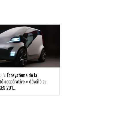
 l’« Écosystème de la
té coopérative » dévoilé au
CES 201...