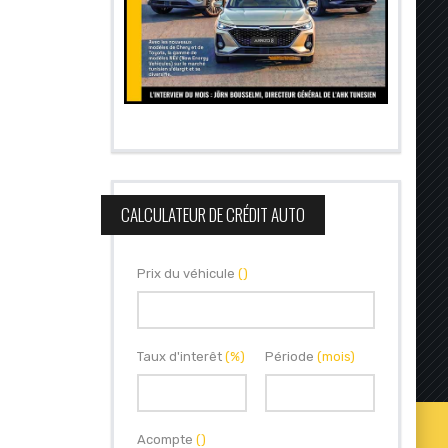
CALCULATEUR DE CRÉDIT AUTO
Prix du véhicule
()
Taux d'interêt
(%)
Période
(mois)
Acompte
()