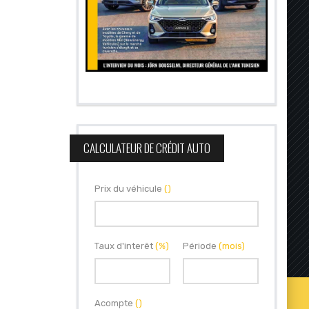
CALCULATEUR DE CRÉDIT AUTO
Prix du véhicule
()
Taux d'interêt
(%)
Période
(mois)
Acompte
()