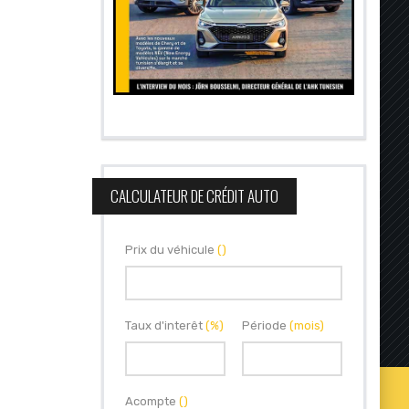
CALCULATEUR DE CRÉDIT AUTO
Prix du véhicule
()
Taux d'interêt
(%)
Période
(mois)
Acompte
()