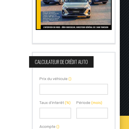
CALCULATEUR DE CRÉDIT AUTO
Prix du véhicule
()
Taux d'interêt
(%)
Période
(mois)
Acompte
()