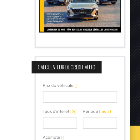
CALCULATEUR DE CRÉDIT AUTO
Prix du véhicule
()
Taux d'interêt
(%)
Période
(mois)
Acompte
()