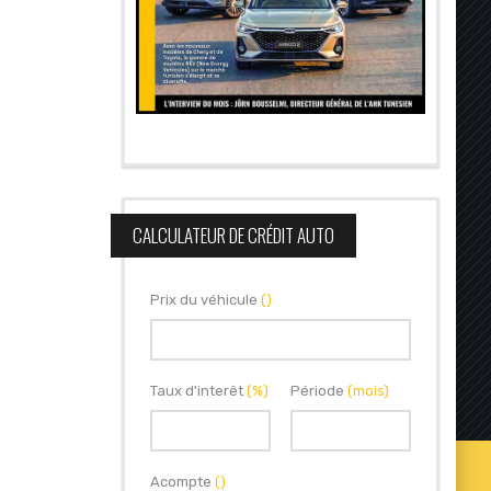
CALCULATEUR DE CRÉDIT AUTO
Prix du véhicule
()
Taux d'interêt
(%)
Période
(mois)
Acompte
()