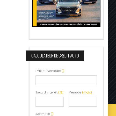
CALCULATEUR DE CRÉDIT AUTO
Prix du véhicule
()
Taux d'interêt
(%)
Période
(mois)
Acompte
()