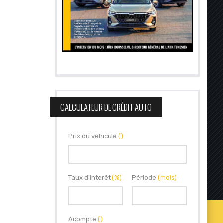
CALCULATEUR DE CRÉDIT AUTO
Prix du véhicule
()
Taux d'interêt
(%)
Période
(mois)
Acompte
()