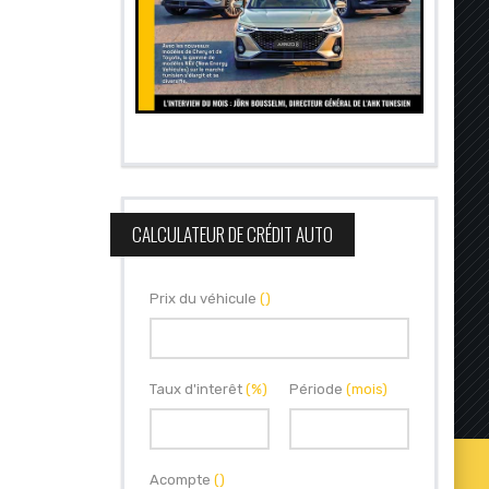
CALCULATEUR DE CRÉDIT AUTO
Prix du véhicule
()
Taux d'interêt
(%)
Période
(mois)
Acompte
()