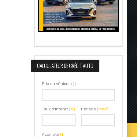
CALCULATEUR DE CRÉDIT AUTO
Prix du véhicule
()
Taux d'interêt
(%)
Période
(mois)
Acompte
()