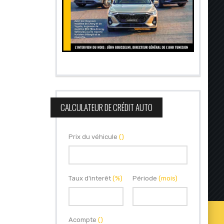
CALCULATEUR DE CRÉDIT AUTO
Prix du véhicule
()
Taux d'interêt
(%)
Période
(mois)
Acompte
()