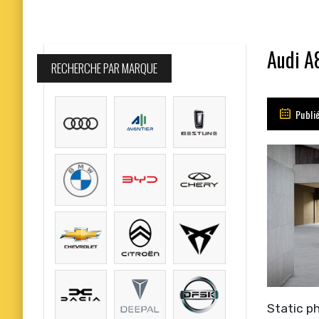
Audi A
RECHERCHE PAR MARQUE
Publi
Static p