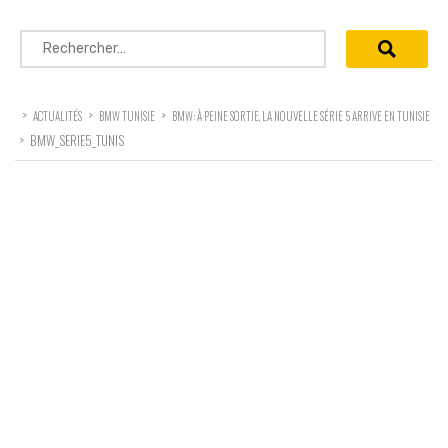
Rechercher :
>
>
>
ACTUALITÉS
BMW TUNISIE
BMW: À PEINE SORTIE, LA NOUVELLE SÉRIE 5 ARRIVE EN TUNISIE
>
BMW_SERIE5_TUNIS