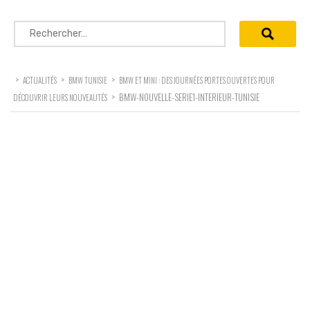
Rechercher :
>
>
>
ACTUALITÉS
BMW TUNISIE
BMW ET MINI : DES JOURNÉES PORTES OUVERTES POUR
>
BMW-NOUVELLE-SERIE1-INTERIEUR-TUNISIE
DÉCOUVRIR LEURS NOUVEAUTÉS