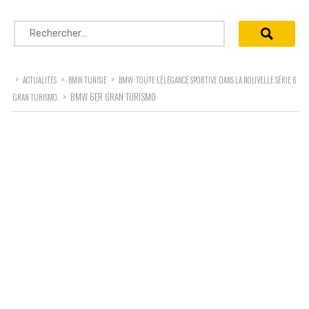
Rechercher :
>
>
>
ACTUALITÉS
BMW TUNISIE
BMW: TOUTE L’ÉLÉGANCE SPORTIVE DANS LA NOUVELLE SÉRIE 6
>
BMW 6ER GRAN TURISMO
GRAN TURISMO.