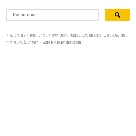
Rechercher :
>
>
>
ACTUALITÉS
BMW TUNISIE
BMW: DES VOITURES D’OCCASION ASSORTIES D’UNE GARANTIE
>
ACHETER_BMW_OCCASION
CHEZ BEN JEMÂA MOTORS