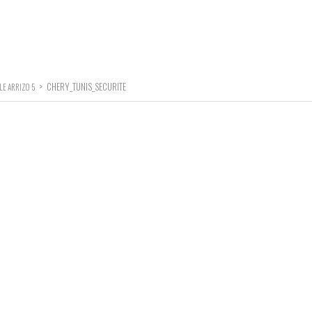
>
CHERY_TUNIS_SECURITE
LE ARRIZO 5