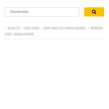
Rechercher :
>
>
>
>
INTERIEUR-
ACTUALITÉS
CHERY TUNISIE
CHERY TIGGO 4 HEV, L’HYBRIDE ACCESSIBLE
CHERY-TIGGO4-HYBRIDE