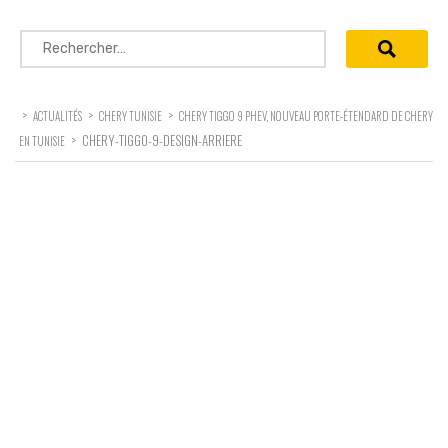
Rechercher :
>
>
>
ACTUALITÉS
CHERY TUNISIE
CHERY TIGGO 9 PHEV, NOUVEAU PORTE-ÉTENDARD DE CHERY
>
CHERY-TIGGO-9-DESIGN-ARRIERE
EN TUNISIE