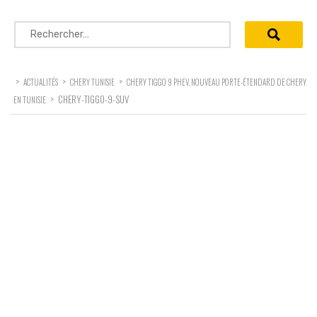
Rechercher :
>
>
>
ACTUALITÉS
CHERY TUNISIE
CHERY TIGGO 9 PHEV, NOUVEAU PORTE-ÉTENDARD DE CHERY
>
CHERY-TIGGO-9-SUV
EN TUNISIE