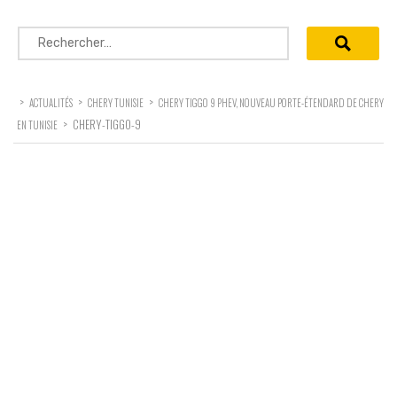
Rechercher :
>
>
>
ACTUALITÉS
CHERY TUNISIE
CHERY TIGGO 9 PHEV, NOUVEAU PORTE-ÉTENDARD DE CHERY
>
CHERY-TIGGO-9
EN TUNISIE