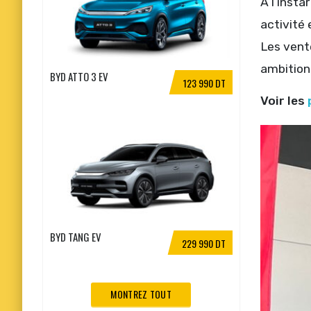
À l’insta
activité
Les vent
ambition
BYD ATTO 3 EV
123 990 DT
Voir les
BYD TANG EV
229 990 DT
MONTREZ TOUT