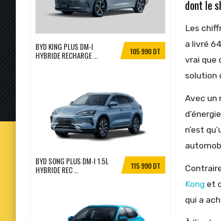
dont le s
Les chif
a livré 6
BYD KING PLUS DM-I
105 990 DT
HYBRIDE RECHARGE ...
vrai que 
solution 
Avec un n
d’énergi
n’est qu
automobi
BYD SONG PLUS DM-I 1.5L
115 990 DT
Contrair
HYBRIDE REC ...
Kong
et 
qui a ach