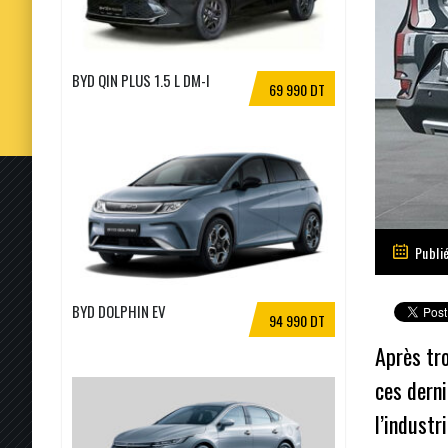
BYD QIN PLUS 1.5 L DM-I
69 990 DT
Publié
BYD DOLPHIN EV
94 990 DT
Après tro
ces derni
l’industr