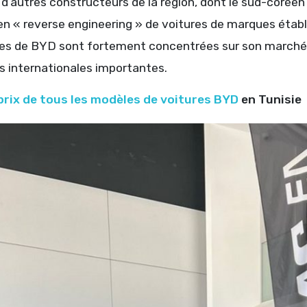
r d’autres constructeurs de la région, dont le sud-corée
 en « reverse engineering » de voitures de marques étab
es de BYD sont fortement concentrées sur son marché 
s internationales importantes.
prix de tous les modèles de voitures BYD
en Tunisie