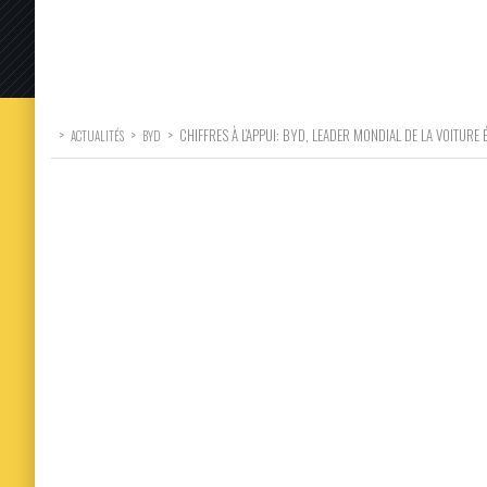
>
>
>
CHIFFRES À L’APPUI: BYD, LEADER MONDIAL DE LA VOITURE 
ACTUALITÉS
BYD