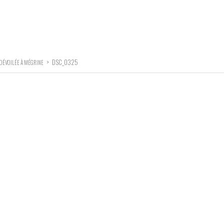
>
DSC_0325
, DÉVOILÉE À MÉGRINE