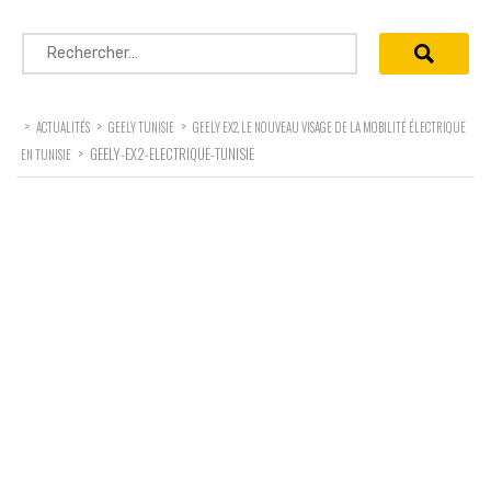
Rechercher :
>
>
>
ACTUALITÉS
GEELY TUNISIE
GEELY EX2, LE NOUVEAU VISAGE DE LA MOBILITÉ ÉLECTRIQUE
>
GEELY-EX2-ELECTRIQUE-TUNISIE
EN TUNISIE