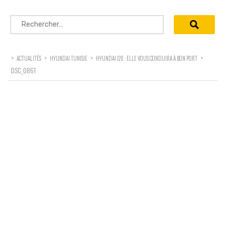
Rechercher :
>
>
>
>
ACTUALITÉS
HYUNDAI TUNISIE
HYUNDAI I20 : ELLE VOUS CONDUIRA À BON PORT
DSC_0861