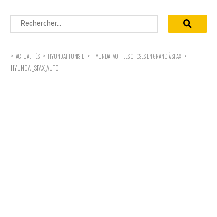
Rechercher :
>
>
>
>
ACTUALITÉS
HYUNDAI TUNISIE
HYUNDAI VOIT LES CHOSES EN GRAND À SFAX
HYUNDAI_SFAX_AUTO