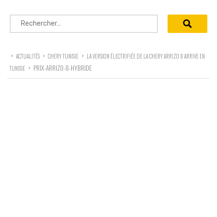
Rechercher :
>
>
>
ACTUALITÉS
CHERY TUNISIE
LA VERSION ÉLECTRIFIÉE DE LA CHERY ARRIZO 8 ARRIVE EN
>
PRIX-ARRIZO-8-HYBRIDE
TUNISIE