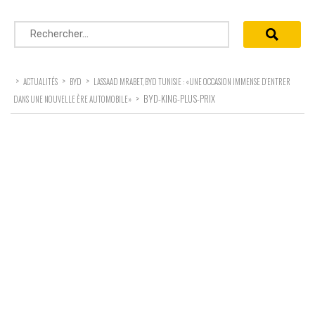
Rechercher :
>
>
>
ACTUALITÉS
BYD
LASSAAD MRABET, BYD TUNISIE : «UNE OCCASION IMMENSE D’ENTRER
>
BYD-KING-PLUS-PRIX
DANS UNE NOUVELLE ÈRE AUTOMOBILE»