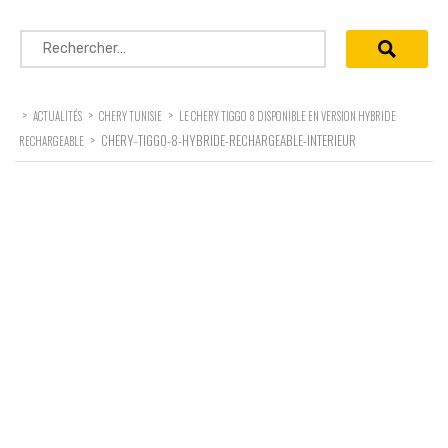
Rechercher :
>
>
>
ACTUALITÉS
CHERY TUNISIE
LE CHERY TIGGO 8 DISPONIBLE EN VERSION HYBRIDE
>
CHERY-TIGGO-8-HYBRIDE-RECHARGEABLE-INTERIEUR
RECHARGEABLE