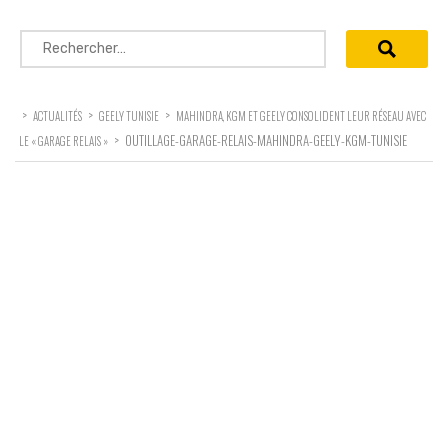
Rechercher :
>
>
>
ACTUALITÉS
GEELY TUNISIE
MAHINDRA, KGM ET GEELY CONSOLIDENT LEUR RÉSEAU AVEC
>
OUTILLAGE-GARAGE-RELAIS-MAHINDRA-GEELY-KGM-TUNISIE
LE « GARAGE RELAIS »