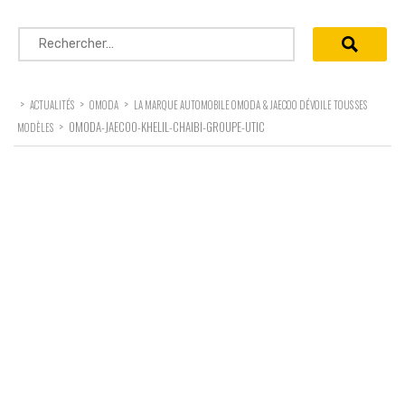
Rechercher :
>
>
>
ACTUALITÉS
OMODA
LA MARQUE AUTOMOBILE OMODA & JAECOO DÉVOILE TOUS SES
>
OMODA-JAECOO-KHELIL-CHAIBI-GROUPE-UTIC
MODÈLES