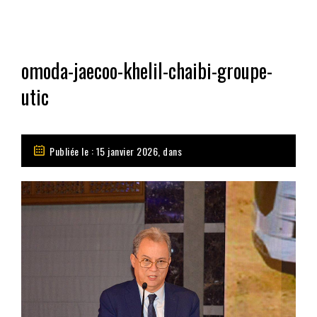
omoda-jaecoo-khelil-chaibi-groupe-
utic
Publiée le : 15 janvier 2026, dans