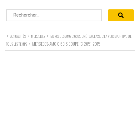
Rechercher :
>
>
>
ACTUALITÉS
MERCEDES
MERCEDES-AMG C 63 COUPÉ : LA CLASSE C LA PLUS SPORTIVE DE
>
MERCEDES-AMG C 63 S COUPÉ (C 205) 2015
TOUS LES TEMPS