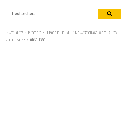
Rechercher :
>
>
>
ACTUALITÉS
MERCEDES
LE MOTEUR : NOUVELLE IMPLANTATION À SOUSSE POUR LES V.I
>
0DSC_1180
MERCEDES-BENZ