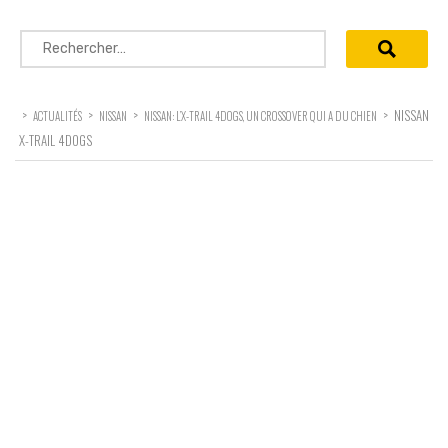
Rechercher :
>
>
>
>
NISSAN
ACTUALITÉS
NISSAN
NISSAN: L’X-TRAIL 4DOGS, UN CROSSOVER QUI A DU CHIEN
X-TRAIL 4DOGS