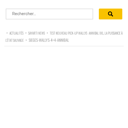
Rechercher :
>
>
>
ACTUALITÉS
SAYARTI NEWS
TEST NOUVEAU PICK-UP WALLYS : ANNIBAL XXL, LA PUISSANCE À
>
SIEGES-WALLYS-4×4-ANNIBAL
L’ÉTAT SAUVAGE